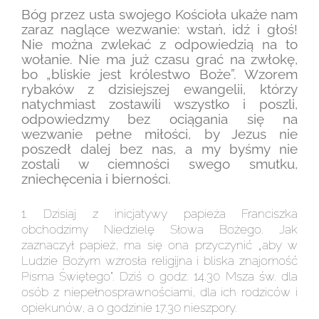
Bóg przez usta swojego Kościoła ukaże nam
zaraz naglące wezwanie: wstań, idź i głoś!
Nie można zwlekać z odpowiedzią na to
wołanie. Nie ma już czasu grać na zwłokę,
bo „bliskie jest królestwo Boże”. Wzorem
rybaków z dzisiejszej ewangelii, którzy
natychmiast zostawili wszystko i poszli,
odpowiedzmy bez ociągania się na
wezwanie pełne miłości, by Jezus nie
poszedł dalej bez nas, a my byśmy nie
zostali w ciemności swego smutku,
zniechęcenia i bierności.
1. Dzisiaj z inicjatywy papieża Franciszka
obchodzimy Niedzielę Słowa Bożego. Jak
zaznaczył papież, ma się ona przyczynić „aby w
Ludzie Bożym wzrosła religijna i bliska znajomość
Pisma Świętego”. Dziś o godz. 14.30 Msza św. dla
osób z niepełnosprawnościami, dla ich rodziców i
opiekunów, a o godzinie 17.30 nieszpory.