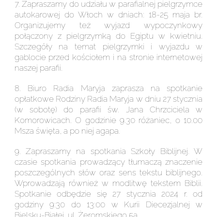
7. Zapraszamy do udziału w parafialnej pielgrzymce
autokarowej do Włoch w dniach: 18-25 maja br.
Organizujemy też wyjazd wypoczynkowy
połączony z pielgrzymką do Egiptu w kwietniu.
Szczegóły na temat pielgrzymki i wyjazdu w
gablocie przed kościołem i na stronie internetowej
naszej parafii.
8. Biuro Radia Maryja zaprasza na spotkanie
opłatkowe Rodziny Radia Maryja w dniu 27 stycznia
(w sobotę) do parafii św. Jana Chrzciciela w
Komorowicach. O godzinie 9.30 różaniec, o 10.00
Msza święta, a po niej agapa.
9. Zapraszamy na spotkania Szkoły Biblijnej. W
czasie spotkania prowadzący tłumaczą znaczenie
poszczególnych słów oraz sens tekstu biblijnego.
Wprowadzają również w modlitwę tekstem Biblii.
Spotkanie odbędzie się 27 stycznia 2024 r. od
godziny 9:30 do 13:00 w Kurii Diecezjalnej w
Bielsku-Białej, ul. Żeromskiego 5a.