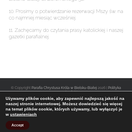
10. Prosimy o potwierdzanie rezerwacji Mszy św. na
co najmniej miesiąc wcześniej.
11. Zachęcamy do czytania prasy katolickiej i naszej
gazetki parafialnej.
© Copyright
Parafia Chrystusa Króla w Bielsku-Białej
2026 |
Polityka
prywatności
|
Używamy plików cookie, aby zapewnić najlepszą jakość na
naszej stronie internetowej. Możesz dowiedzieć się więcej
na temat plików cookie, których używamy, lub wyłączyć je
Facebook
Twitter
Instagram
w
ustawieniach
Accept