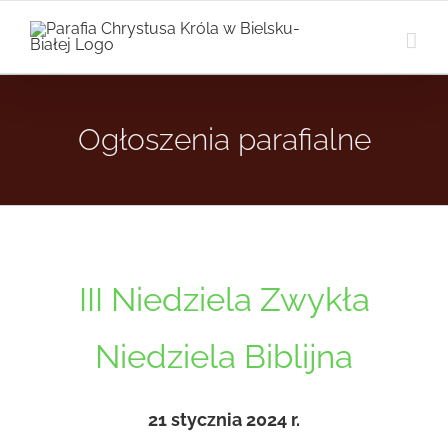
Przejdź
do
zawartości
Ogłoszenia parafialne
III Niedziela Zwykła
Niedziela Biblijna
21 stycznia 2024 r.