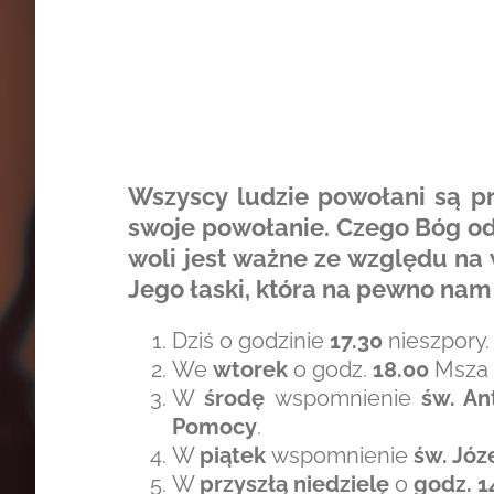
Wszyscy ludzie powołani są p
swoje powołanie. Czego Bóg od
woli jest ważne ze względu na
Jego łaski, która na pewno na
Dziś o godzinie
17.30
nieszpory.
We
wtorek
o godz.
18.00
Msza ś
W
środę
wspomnienie
św. An
Pomocy
.
W
piątek
wspomnienie
św. Józ
W
przyszłą niedzielę
o
godz. 1