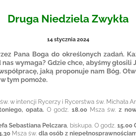
Druga Niedziela Zwykła
14 stycznia 2024
rzez Pana Boga do określonych zadań. Ka
 nas wymaga? Gdzie chce, abyśmy głosili
 współpracę, jaką proponuje nam Bóg. Otw
m w tym pomoże.
w. w intencji Rycerzy i Rycerstwa św. Michała Ar
toniego, opata.
O godz.
18.00
Msza św.
z now
efa Sebastiana Pelczara
, biskupa. O godz.
15.00 
4.30
Msza św.
dla osób z niepełnosprawnościami