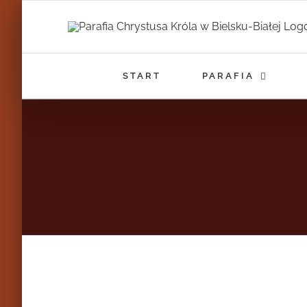
Przejdź
do
zawartości
START
PARAFIA