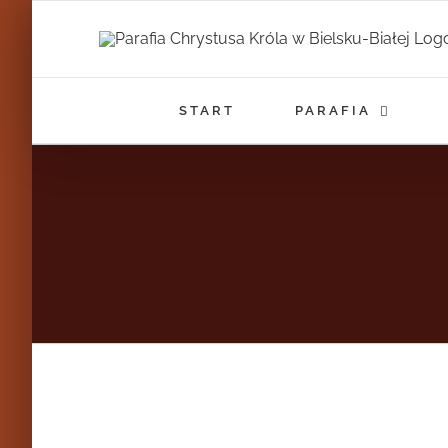
Przejdź
do
zawartości
START
PARAFIA