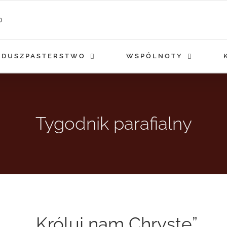
DUSZPASTERSTWO
WSPÓLNOTY
Tygodnik parafialny
„Króluj nam Chryste”