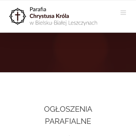
Przejdź
do
zawartości
OGŁOSZENIA
PARAFIALNE