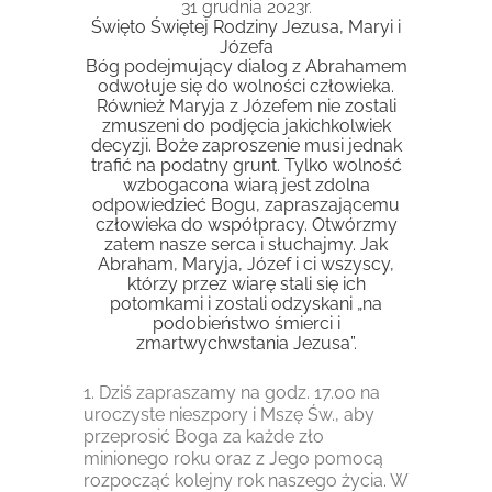
31 grudnia 2023r.
Święto Świętej Rodziny Jezusa, Maryi i
Józefa
Bóg podejmujący dialog z Abrahamem
odwołuje się do wolności człowieka.
Również Maryja z Józefem nie zostali
zmuszeni do podjęcia jakichkolwiek
decyzji. Boże zaproszenie musi jednak
trafić na podatny grunt. Tylko wolność
wzbogacona wiarą jest zdolna
odpowiedzieć Bogu, zapraszającemu
człowieka do współpracy. Otwórzmy
zatem nasze serca i słuchajmy. Jak
Abraham, Maryja, Józef i ci wszyscy,
którzy przez wiarę stali się ich
potomkami i zostali odzyskani „na
podobieństwo śmierci i
zmartwychwstania Jezusa”.
1. Dziś zapraszamy na godz. 17.00 na
uroczyste nieszpory i Mszę Św., aby
przeprosić Boga za każde zło
minionego roku oraz z Jego pomocą
rozpocząć kolejny rok naszego życia. W