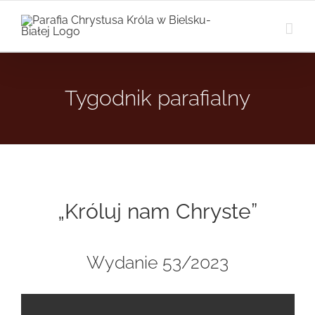
Przejdź
do
zawartości
Tygodnik parafialny
„Króluj nam Chryste”
Wydanie 53/2023