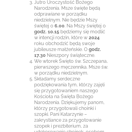
Jutro Uroczystość Bożego
Narodzenia. Msze święte będą
odprawiane w porządku
niedzielnym. Nie będzie Mszy
świętej o
6.00
. Na Mszy świętej o
godz. 10.15
będziemy się modlić
w intencji rodzin, które w
2024
roku obchodzić będą swoje
jubileusze małżeńskie. O
godz.
17.30
Nieszpory świąteczne.
We wtorek Święto św. Szczepana,
pierwszego męczennika. Msze św.
w porządku niedzielnym.
Składamy serdeczne
podziękowania tym, którzy zajęli
się przygotowaniem naszego
Kościoła na Święta Bożego
Narodzenia. Dziękujemy panom,
którzy przygotowali choinki i
szopki. Pani Katarzynie –
zakrystiance za przygotowanie
szopek i prezbiterium, za
udekorowanie choinek, osobom,