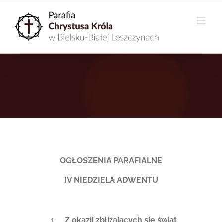
Przejdź
do
zawartości
OGŁOSZENIA PARAFIALNE
IV NIEDZIELA ADWENTU
Z okazji zbliżających się świąt