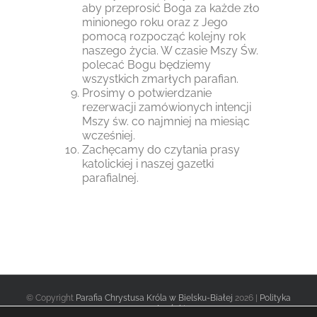
aby przeprosić Boga za każde zło
minionego roku oraz z Jego
pomocą rozpocząć kolejny rok
naszego życia. W czasie Mszy Św.
polecać Bogu będziemy
wszystkich zmarłych parafian.
Prosimy o potwierdzanie
rezerwacji zamówionych intencji
Mszy św. co najmniej na miesiąc
wcześniej.
Zachęcamy do czytania prasy
katolickiej i naszej gazetki
parafialnej.
© Copyright
Parafia Chrystusa Króla w Bielsku-Białej
2026 |
Polityka
prywatności
|