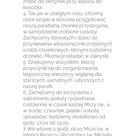
zrobić do skrzynek przy wejściu do
kościoła.
4. Tak jak w ubiegłym roku, chcemy
obok szopki w kościele przygotować
naszą parafialną choinkę przystrojoną
w samodzielnie zrobione ozdoby.
Zachęcamy dorosłych i dzieci do
przyniesienia własnoręcznie zrobionych
ozdób choinkowych, którymi ozdobimy
drzewko. Można je składać w zakrystii.
5. Dziękujemy wszystkim, którzy
przyczynili się do zorganizowania
tegorocznej wieczerzy wigilijnej dla
starszych, samotnych i uboższych z
naszej parafii.
6. Zachęcamy do korzystania z
sakramentu pokuty i pojednania
codziennie w czasie każdej Mszy św., a
w środę, czwartek, piątek i sobotę
spowiadać będziemy dodatkowo od
godz. 17.00 do 19.00.
7. We wtorek o godz. 18.00 Msza św. w
intencji Rycerzy i Rycerstwa św. Michała