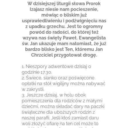
W dzisiejszej liturgii słowa Prorok
Izajasz niesie nam pocieszenie,
mówiąc o bliskim już
usprawiedliwieniu i podźwignięciu nas
z upadku grzechu. Jest to ogromny
powód do radości, do której też
wzywa nas święty Paweł. Ewangelista
św. Jan ukazuje mam natomiast, że już
bardzo blisko jest Ten, któremu Jan
Chrzciciel przygotował drogę.
1. Nieszpory adwentowe dzisiaj o
godzinie 17.30.
2. Świece, sianko oraz poświęcone
opłatki na stół wigilijny można nabywać
w zakrystii.
3. Jeszcze dzisiaj, w holu obok
pomieszczenia dla rodziców z małymi
dziećmi, można składać dary na paczki
świąteczne dla uboższych rodzin z
naszej parafii. Jeśli ktoś zamiast daru
woli złożyć ofiarę na ten cel może to