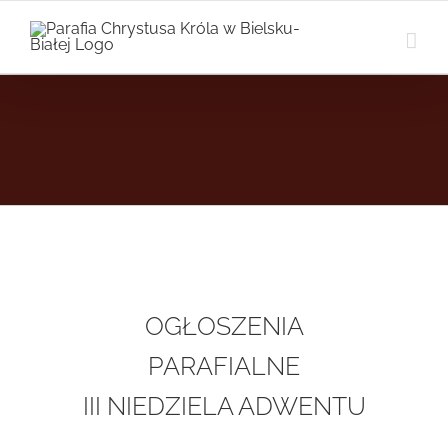
Przejdź
do
zawartości
OGŁOSZENIA
PARAFIALNE
III NIEDZIELA ADWENTU