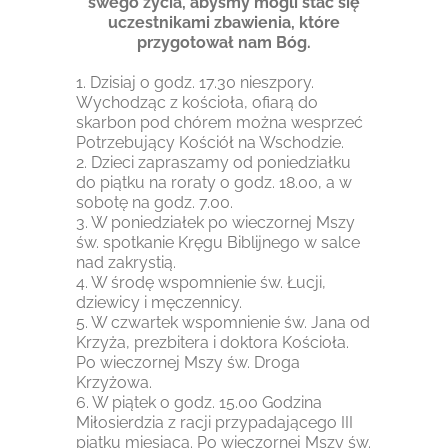
swego życia, abyśmy mogli stać się
uczestnikami zbawienia, które
przygotował nam Bóg.
1. Dzisiaj o godz. 17.30 nieszpory.
Wychodząc z kościoła, ofiarą do
skarbon pod chórem można wesprzeć
Potrzebujący Kościół na Wschodzie.
2. Dzieci zapraszamy od poniedziałku
do piątku na roraty o godz. 18.00, a w
sobotę na godz. 7.00.
3. W poniedziałek po wieczornej Mszy
św. spotkanie Kręgu Biblijnego w salce
nad zakrystią.
4. W środę wspomnienie św. Łucji,
dziewicy i męczennicy.
5. W czwartek wspomnienie św. Jana od
Krzyża, prezbitera i doktora Kościoła.
Po wieczornej Mszy św. Droga
Krzyżowa.
6. W piątek o godz. 15.00 Godzina
Miłosierdzia z racji przypadającego III
piątku miesiąca. Po wieczornej Mszy św.