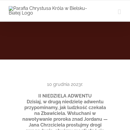
Przejdź
do
zawartości
10 grudnia 2023r.
II NIEDZIELA ADWENTU
Dzisiaj, w drugą niedzielę adwentu
przypominamy, jak ludzkość czekała
na Zbawiciela. Wsłuchani w
nawoływanie proroka znad Jordanu —
Jana Chrzciciela prostujmy drogi