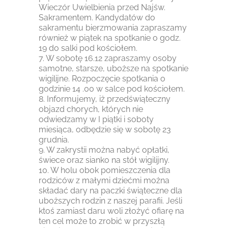
Wieczór Uwielbienia przed Najśw.
Sakramentem. Kandydatów do
sakramentu bierzmowania zapraszamy
również w piątek na spotkanie o godz.
19 do salki pod kościołem.
7. W sobotę 16.12 zapraszamy osoby
samotne, starsze, uboższe na spotkanie
wigilijne. Rozpoczęcie spotkania o
godzinie 14 .00 w salce pod kościołem.
8. Informujemy, iż przedświąteczny
objazd chorych, których nie
odwiedzamy w I piątki i soboty
miesiąca, odbędzie się w sobotę 23
grudnia.
9. W zakrystii można nabyć opłatki,
świece oraz sianko na stół wigilijny.
10. W holu obok pomieszczenia dla
rodziców z małymi dziećmi można
składać dary na paczki świąteczne dla
uboższych rodzin z naszej parafii. Jeśli
ktoś zamiast daru woli złożyć ofiarę na
ten cel może to zrobić w przyszłą