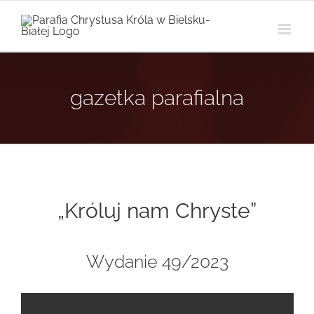
Przejdź
do
zawartości
gazetka parafialna
„Króluj nam Chryste”
Wydanie 49/2023