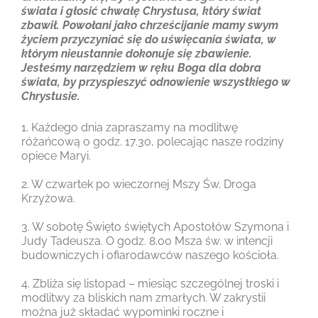
świata i głosić chwałę Chrystusa, który świat
zbawił. Powołani jako chrześcijanie mamy swym
życiem przyczyniać się do uświęcania świata, w
którym nieustannie dokonuje się zbawienie.
Jesteśmy narzędziem w ręku Boga dla dobra
świata, by przyspieszyć odnowienie wszystkiego w
Chrystusie.
1. Każdego dnia zapraszamy na modlitwę
różańcową o godz. 17.30, polecając nasze rodziny
opiece Maryi.
2. W czwartek po wieczornej Mszy Św. Droga
Krzyżowa.
3. W sobotę Święto świętych Apostołów Szymona i
Judy Tadeusza. O godz. 8.00 Msza św. w intencji
budowniczych i ofiarodawców naszego kościoła.
4. Zbliża się listopad – miesiąc szczególnej troski i
modlitwy za bliskich nam zmarłych. W zakrystii
można już składać wypominki roczne i