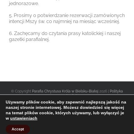
jednorazowe.
5. Prosimy o potwierdzanie rezerwacji zamówionych
intencji Mszy św. co najmniej na miesiąc wcześniej.
6. Zachęcamy do czytania prasy katolickiej i naszej
gazetki parafialnej.
© Copyright
Parafia Chrystusa Króla w Bielsku-Białej
2026 |
Polityka
prywatności
|
Używamy plików cookie, aby zapewnić najlepszą jakość na
naszej stronie internetowej. Możesz dowiedzieć się więcej
na temat plików cookie, których używamy, lub wyłączyć je
Facebook
Twitter
Instagram
w
ustawieniach
Accept