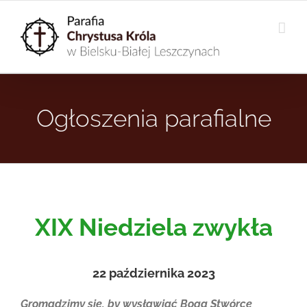
Przejdź
do
zawartości
Ogłoszenia parafialne
XIX Niedziela zwykła
22 października 2023
Gromadzimy się, by wysławiać Boga Stwórcę