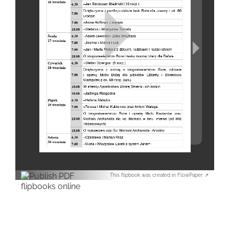
This flipbook was created in FlowPaper ↗