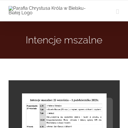
Przejdź
do
zawartości
Intencje mszalne