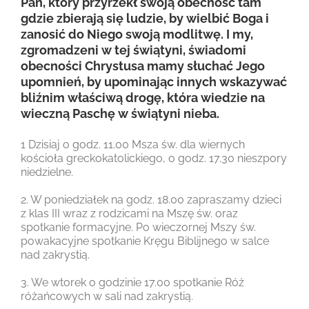
Pan, który przyrzekł swoją obecność tam
gdzie zbierają się ludzie, by wielbić Boga i
zanosić do Niego swoją modlitwę. I my,
zgromadzeni w tej świątyni, świadomi
obecności Chrystusa mamy słuchać Jego
upomnień, by upominając innych wskazywać
bliźnim właściwą drogę, która wiedzie na
wieczną Paschę w świątyni nieba.
1 Dzisiaj o godz. 11.00 Msza św. dla wiernych
kościoła greckokatolickiego, o godz. 17.30 nieszpory
niedzielne.
2. W poniedziałek na godz. 18.00 zapraszamy dzieci
z klas III wraz z rodzicami na Mszę św. oraz
spotkanie formacyjne. Po wieczornej Mszy św.
powakacyjne spotkanie Kręgu Biblijnego w salce
nad zakrystią.
3. We wtorek o godzinie 17.00 spotkanie Róż
różańcowych w sali nad zakrystią.