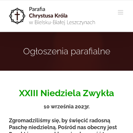
Przejdź
do
zawartości
Ogłoszenia parafialne
XXIII Niedziela Zwykła
10 września 2023r.
Zgromadziliśmy się, by święcić radosną
Paschę niedzielną. Pośród nas obecny jest