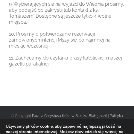
9. Wybierających się na wyjazd do Wiednia prosimy,
aby podejść do zakrystii lub kontakt z ks.
Tomaszem. Dostępne są jeszcze tylko 4 wolne
miejsca.
10. Prosimy o potwierdzanie rezerwacji
zamówionych intencji Mszy św. co najmniej na
miesiąc wcześniej.
11. Zachęcamy do czytania prasy katolickiej i naszej
gazetki parafialnej.
© Copyright
Parafia Chrystusa Króla w Bielsku-Białej
2026 |
Polityka
prywatności
|
Używamy plików cookie, aby zapewnić najlepszą jakość na
naszej stronie internetowej. Możesz dowiedzieć się więcej na