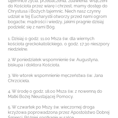
tajemnice życia, przebaczenia, zbawienia. Włączeni
do Kościoła przez wiarę i chrzest, mamy dostęp do
Chrystusa i Bożych tajemnic. Niech nasz czynny
udział w tej Eucharystii otworzy przed nami ogrom
bogactw, mądrości i wiedzy, jakimi pragnie dzisiaj
podzielić się z nami Bóg.
1. Dzisiaj o godz. 11.00 Msza św. dla wiernych
kościoła greckokatolickiego, o godz. 17.30 nieszpory
niedzielne.
2. W poniedziałek wspomnienie św. Augustyna,
biskupa i doktora Kościoła.
3. We wtorek wspomnienie męczeństwa św. Jana
Chrzciciela.
4. W środę o godz. 18.00 Msza św. z nowenną do
Matki Bożej Nieustającej Pomocy.
5. W czwartek po Mszy św. wieczornej droga
krzyżowa poprowadzona przez Apostolstwo Dobrej
Śmierci. Później spotkanie w salce.