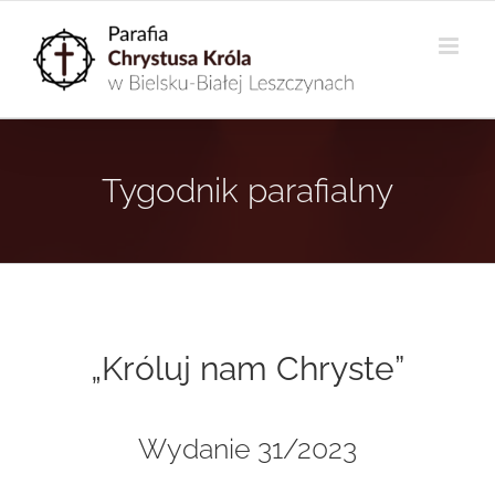
Przejdź
do
zawartości
Tygodnik parafialny
„Króluj nam Chryste”
Wydanie 31/2023