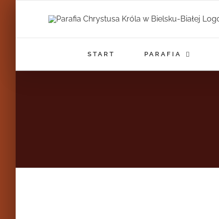
Przejdź
do
zawartości
START
PARAFIA