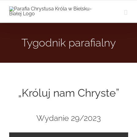
Przejdź
do
zawartości
Tygodnik parafialny
„Króluj nam Chryste”
Wydanie 29/2023