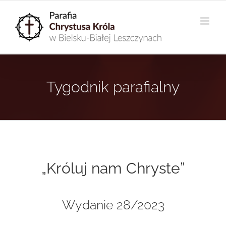
Przejdź
do
zawartości
Tygodnik parafialny
„Króluj nam Chryste”
Wydanie 28/2023