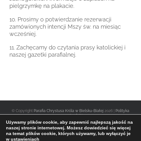
pielgrzymkę na plakacie.
10. Prosimy o potwierdzanie rezerwacji
zamówionych intencji Mszy św. na miesiąc
wcześniej.
11. Zachęcamy do czytania prasy katolickiej i
naszej gazetki parafialnej.
© Copyright
Parafia Chrystusa Króla w Bielsku-Białej
2026 |
Polityka
prywatności
|
Używamy plików cookie, aby zapewnić najlepszą jakość na
naszej stronie internetowej. Możesz dowiedzieć się więcej
na temat plików cookie, których używamy, lub wyłączyć je
Facebook
Twitter
Instagram
w
ustawieniach