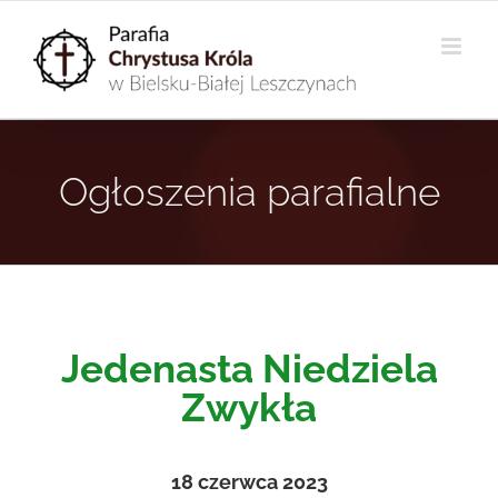
Przejdź
do
zawartości
Ogłoszenia parafialne
Jedenasta Niedziela
Zwykła
18
czerwca 2023