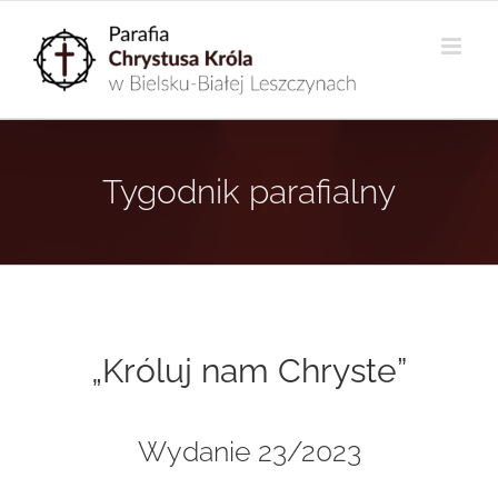
Przejdź
do
zawartości
Tygodnik parafialny
„Króluj nam Chryste”
Wydanie 23/2023