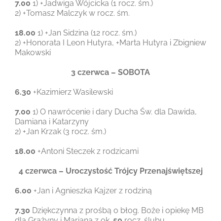
7.00
1) +Jadwiga Wójcicka (1 rocz. śm.)
2) +Tomasz Malczyk w rocz. śm.
18.00
1) +Jan Sidzina (12 rocz. śm.)
2) +Honorata I Leon Hutyra, +Marta Hutyra i Zbigniew
Makowski
3 czerwca – SOBOTA
6.30
+Kazimierz Wasilewski
7.00
1) O nawrócenie i dary Ducha Św. dla Dawida,
Damiana i Katarzyny
2) +Jan Krzak (3 rocz. śm.)
18.00
+Antoni Steczek z rodzicami
4 czerwca – Uroczystość Trójcy Przenajświętszej
6.00
+Jan i Agnieszka Kajzer z rodziną
7.30
Dziękczynna z prośbą o błog. Boże i opiekę MB
dla Grażyny i Mariana z ok.
50
rocz. ślubu