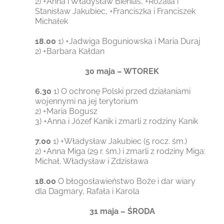
2) +Anna i Władysław Bienias, +Rozalia i
Stanisław Jakubiec, +Franciszka i Franciszek
Michałek
18.00
1) +Jadwiga Boguniowska i Maria Duraj
2) +Barbara Kałdan
30 maja – WTOREK
6.30
1) O ochronę Polski przed działaniami
wojennymi na jej terytorium
2) +Maria Bogusz
3) +Anna i Józef Kanik i zmarli z rodziny Kanik
7.00
1) +Władysław Jakubiec (5 rocz. śm.)
2) +Anna Miga (29 r. śm.) i zmarli z rodziny Miga:
Michał, Władysław i Zdzisława
18.00
O błogosławieństwo Boże i dar wiary
dla Dagmary, Rafała i Karola
31 maja – ŚRODA