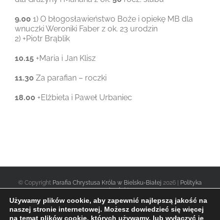
9.00
1) O błogosławieństwo Boże i opiekę MB dla
wnuczki Weroniki Faber z ok. 23 urodzin
2) +Piotr Brąblik
10.15
+Maria i Jan Klisz
11.30
Za parafian – roczki
18.00
+Elżbieta i Paweł Urbaniec
© Copyright
Parafia Chrystusa Króla w Bielsku-Białej
2026 |
Polityka
prywatności
|
Używamy plików cookie, aby zapewnić najlepszą jakość na
naszej stronie internetowej. Możesz dowiedzieć się więcej
na temat plików cookie, których używamy, lub wyłączyć je