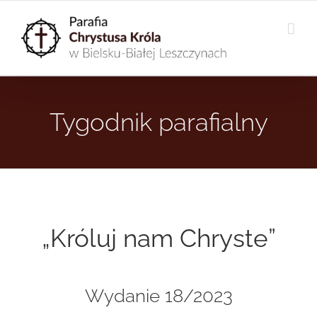
Przejdź
do
zawartości
Tygodnik parafialny
„Króluj nam Chryste”
Wydanie 18/2023