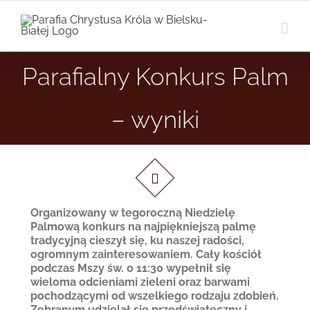
Przejdź
do
zawartości
Parafialny Konkurs Palm
– wyniki
…
Organizowany w tegoroczną Niedzielę
Palmową konkurs na najpiękniejszą palmę
tradycyjną cieszył się, ku naszej radości,
ogromnym zainteresowaniem. Cały kościół
podczas Mszy św. o 11:30 wypełnił się
wieloma odcieniami zieleni oraz barwami
pochodzącymi od wszelkiego rodzaju zdobień.
Zebranym udzielał się przedświąteczny i