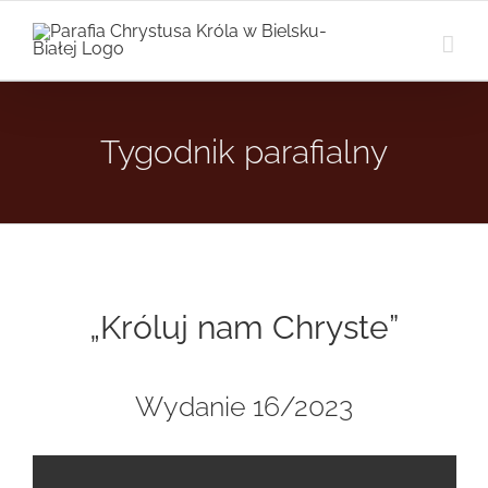
Przejdź
do
zawartości
Tygodnik parafialny
„Króluj nam Chryste”
Wydanie 16/2023