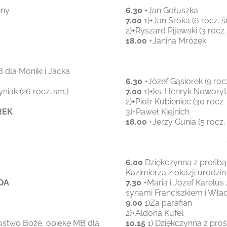
iny
6.30
+Jan Gołuszka
7.00
1)+Jan Sroka (6 rocz. ś
2)+Ryszard Pijewski (3 rocz.
18.00
+Janina Mrózek
dla Moniki i Jacka
6.30
+Józef Gąsiorek (9 rocz
niak (26 rocz. sm.)
7.00
1)+ks. Henryk Noworyt
2)+Piotr Kubieniec (30 rocz.
REK
3)+Paweł Kiejnich
18.00
+Jerzy Gunia (5 rocz.
6.00
Dziękczynna z prośbą
Kazimierza z okazji urodzin
ODA
7.30
+Maria i Józef Karelus
synami Franciszkiem i Wł
9.00
1)Za parafian
2)+Aldona Kufel
ostwo Boże, opiekę MB dla
10.15
1) Dziękczynna z pro