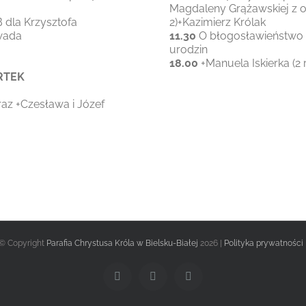
Magdaleny Grążawskiej z o
 dla Krzysztofa
2)+Kazimierz Królak
awada
11.30
O błogosławieństwo B
urodzin
18.00
+Manuela Iskierka (2 
ARTEK
raz +Czesława i Józef
.
© Copyright
Parafia Chrystusa Króla w Bielsku-Białej
2026 |
Polityka prywatności
Facebook
Twitter
Instagram