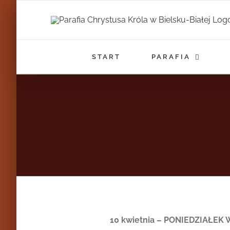
Przejdź
do
zawartości
START
PARAFIA
10 kwietnia – PONIEDZIAŁE