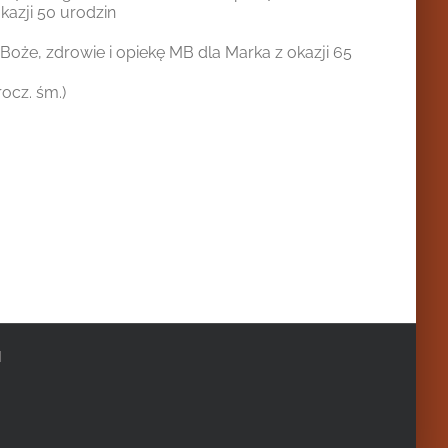
kazji 50 urodzin
oże, zdrowie i opiekę MB dla Marka z okazji 65
rocz. śm.)
|