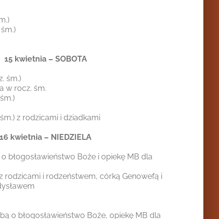
m.)
 śm.)
15 kwietnia – SOBOTA
. śm.)
a w rocz. śm.
 śm.)
 śm.) z rodzicami i dziadkami
16 kwietnia – NIEDZIELA
 o błogosławieństwo Boże i opiekę MB dla
 z rodzicami i rodzeństwem, córką Genowefą i
adysławem
śbą o błogosławieństwo Boże, opiekę MB dla