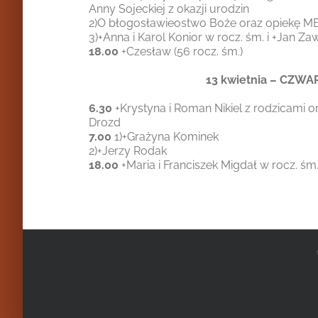
Anny Sojeckiej z okazji urodzin
2)O błogosławieostwo Boże oraz opiekę MB
3)+Anna i Karol Konior w rocz. śm. i +Jan Z
18.00
+Czesław (56 rocz. śm.)
13 kwietnia – CZW
6.30
+Krystyna i Roman Nikiel z rodzicami o
Drozd
7.00
1)+Grażyna Kominek
2)+Jerzy Rodak
18.00
+Maria i Franciszek Migdał w rocz. śm