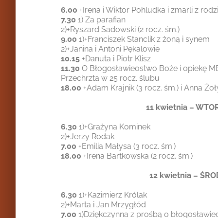
6.00
+Irena i Wiktor Pohludka i zmarli z rodz
7.30
1) Za parafian
2)+Ryszard Sadowski (2 rocz. śm.)
9.00
1)+Franciszek Stanclik z żoną i synem
2)+Janina i Antoni Pękalowie
10.15
+Danuta i Piotr Klisz
11.30
O Błogosławieostwo Boże i opiekę MB 
Przechrzta w 25 rocz. ślubu
18.00
+Adam Krajnik (3 rocz. śm.) i Anna Żoły
11 kwietnia – WTO
6.30
1)+Grażyna Kominek
2)+Jerzy Rodak
7.00
+Emilia Małysa (3 rocz. śm.)
18.00
+Irena Bartkowska (2 rocz. śm.)
12 kwietnia – ŚR
6.30
1)+Kazimierz Królak
2)+Marta i Jan Mrzygłód
7.00
1)Dziękczynna z prośbą o błogosławie