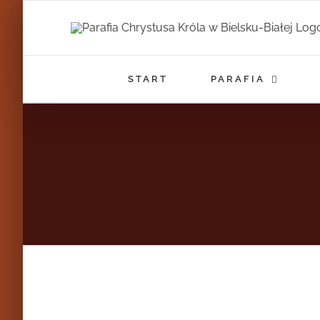
Przejdź
do
zawartości
START
PARAFIA