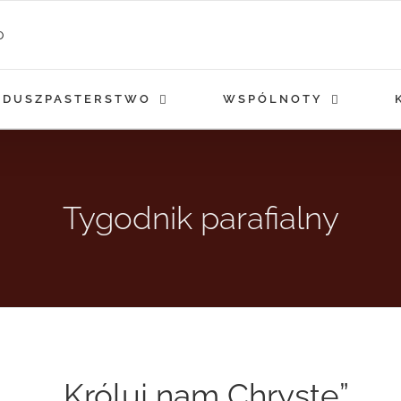
DUSZPASTERSTWO
WSPÓLNOTY
Tygodnik parafialny
„Króluj nam Chryste”