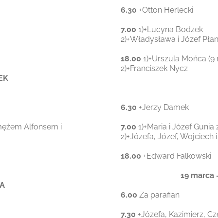
6.30
+Otton Herlecki
7.00
1)+Lucyna Bodzek
2)+Władysława i Józef Płane
18.00
1)+Urszula Mońca (9 r
2)+Franciszek Nycz
EK
6.30
+Jerzy Damek
 mężem Alfonsem i
7.00
1)+Maria i Józef Gunia
2)+Józefa, Józef, Wojciech
18.00
+Edward Falkowski
19 marca
DA
6.00
Za parafian
7.30
+Józefa, Kazimierz, C