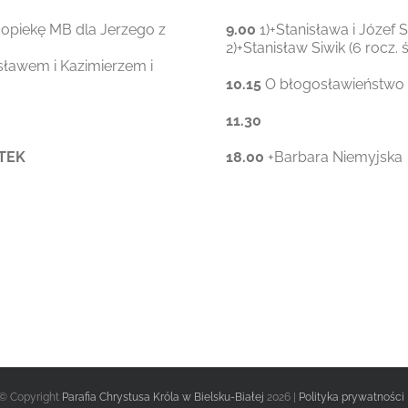
 opiekę MB dla Jerzego z
9.00
1)+Stanisława i Józef 
2)+Stanisław Siwik (6 rocz. 
isławem i Kazimierzem i
10.15
O błogosławieństwo B
11.30
TEK
18.00
+Barbara Niemyjska
© Copyright
Parafia Chrystusa Króla w Bielsku-Białej
2026 |
Polityka prywatności