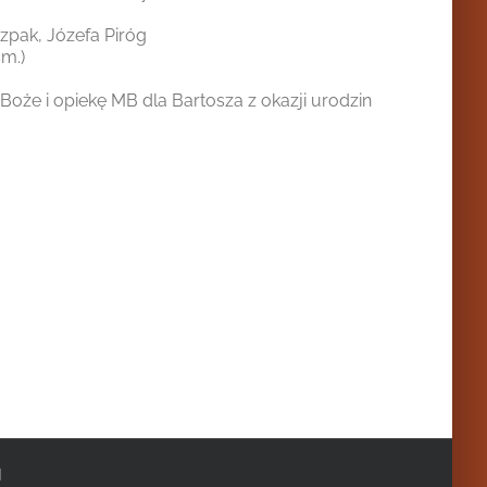
Szpak, Józefa Piróg
śm.)
oże i opiekę MB dla Bartosza z okazji urodzin
|