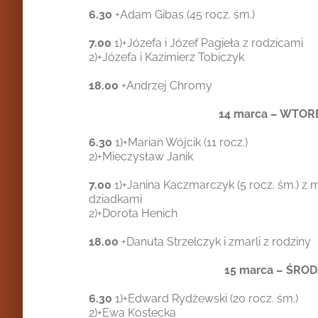
6.30
+Adam Gibas (45 rocz. śm.)
7.00
1)+Józefa i Józef Pagieła z rodzicami
2)+Józefa i Kazimierz Tobiczyk
18.00
+Andrzej Chromy
14 marca – WTOR
6.30
1)+Marian Wójcik (11 rocz.)
2)+Mieczysław Janik
7.00
1)+Janina Kaczmarczyk (5 rocz. śm.) z
dziadkami
2)+Dorota Henich
18.00
+Danuta Strzelczyk i zmarli z rodziny
15 marca – ŚRO
6.30
1)+Edward Rydżewski (20 rocz. śm.)
2)+Ewa Kostecka