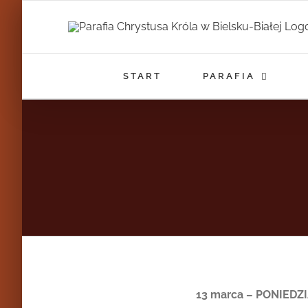
Przejdź
do
zawartości
START
PARAFIA
13 marca – PONIEDZ