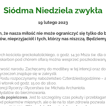
Siódma Niedziela zwykła
19
lutego 2023
że nasza miłość nie może ograniczyć się tylko do bli
, nieprzyjaciół i tych, którzy nas niszczą. Będziem
nych kościoła greckokatolickiego, o godz. 14.30 Msza św. dla
o skarbon pod chórem ofiarą można wesprzeć poszkodowanych
wość narodu. Zachęcamy do modlitwy w tej intencji oraz d
rzeczeń znajduje się w zakrystii.
 Postu rozpoczynamy nabożeństwo Czterdziestogodzinne – ad
i wtorek od godz. 15.00 do 18.00.
encji Rycerzy i Rycerstwa św. Michała Archanioła.
ndydatów do bierzmowania.
oda popielcowa
. Jest to szczególny czas pokuty i przebłaga
ść od pokarmów mięsnych, ale o ile na to stan zdrowia pozwa