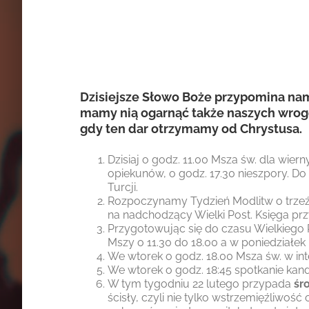
Dzisiejsze Słowo Boże przypomina nam, 
mamy nią ogarnąć także naszych wrogów
gdy ten dar otrzymamy od Chrystusa.
Dzisiaj o godz. 11.00 Msza św. dla wier
opiekunów, o godz. 17.30 nieszpory. D
Turcji.
Rozpoczynamy Tydzień Modlitw o trzeź
na nadchodzący Wielki Post. Księga przy
Przygotowując się do czasu Wielkiego
Mszy o 11.30 do 18.00 a w poniedziałek 
We wtorek o godz. 18.00 Msza św. w int
We wtorek o godz. 18:45 spotkanie ka
W tym tygodniu 22 lutego przypada
śr
ścisły, czyli nie tylko wstrzemięźliwo