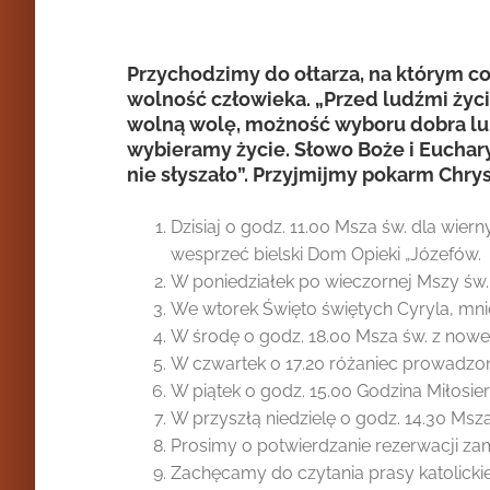
Przychodzimy do ołtarza, na którym co
wolność człowieka. „Przed ludźmi życi
wolną wolę, możność wyboru dobra lub
wybieramy życie. Słowo Boże i Euchary
nie słyszało”. Przyjmijmy pokarm Chrys
Dzisiaj o godz. 11.00 Msza św. dla wie
wesprzeć bielski Dom Opieki „Józefów.
W poniedziałek po wieczornej Mszy św. 
We wtorek Święto świętych Cyryla, mni
W środę o godz. 18.00 Msza św. z nowe
W czwartek o 17.20 różaniec prowadzo
W piątek o godz. 15.00 Godzina Miłosie
W przyszłą niedzielę o godz. 14.30 Msz
Prosimy o potwierdzanie rezerwacji zam
Zachęcamy do czytania prasy katolickiej 