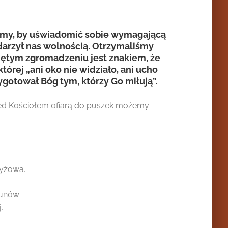
liśmy, by uświadomić sobie wymagającą
bdarzył nas wolnością. Otrzymaliśmy
iętym zgromadzeniu jest znakiem, że
órej „ani oko nie widziało, ani ucho
ygotował Bóg tym, którzy Go miłują”.
Przed Kościołem ofiarą do puszek możemy
zyżowa.
ekunów
.