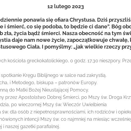
12
lutego 2023
dziennie ponawia się ofiara Chrystusa. Dziś przysz
e i śmierć, co się podoba, to będzie ci dane”. Bóg o
 zła, życia bądź śmierci. Nasza obecność na tym św
stia daje nam nowe życie, zapoczątkowuje chwałę, kt
tusowego Ciała. I pomyślmy: „jak wielkie rzeczy prz
rnych kościoła greckokatolickiego, o godz. 17.30 nieszpory. 
spotkanie Kręgu Biblijnego w salce nad zakrystią.
cha, i Metodego, biskupa – patronów Europy.
nną do Matki Bożej Nieustającej Pomocy.
ny przez Apostolstwo Dobrej Śmierci, po Mszy św. Droga Kr
rdzia, po wieczornej Mszy św. Wieczór Uwielbienia
a św. dla osób z niepełnosprawnościami, ich rodziców i opi
ówionych intencji Mszy św. co najmniej na miesiąc wcześniej
i naszej gazetki parafialnej.