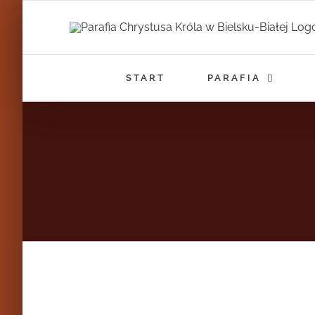
Przejdź
do
zawartości
START
PARAFIA