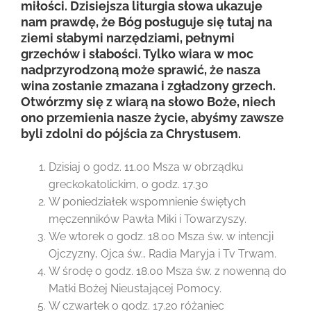
miłości. Dzisiejsza liturgia słowa ukazuje
nam prawdę, że Bóg posługuje się tutaj na
ziemi słabymi narzędziami, pełnymi
grzechów i słabości. Tylko wiara w moc
nadprzyrodzoną może sprawić, że nasza
wina zostanie zmazana i zgładzony grzech.
Otwórzmy się z wiarą na słowo Boże, niech
ono przemienia nasze życie, abyśmy zawsze
byli zdolni do pójścia za Chrystusem.
Dzisiaj o godz. 11.00 Msza w obrządku
greckokatolickim, o godz. 17.30
W poniedziałek wspomnienie świętych
męczenników Pawła Miki i Towarzyszy.
We wtorek o godz. 18.00 Msza św. w intencji
Ojczyzny, Ojca św., Radia Maryja i Tv Trwam.
W środę o godz. 18.00 Msza św. z nowenną do
Matki Bożej Nieustającej Pomocy.
W czwartek o godz. 17.20 różaniec