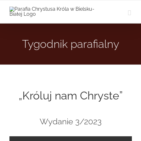
Przejdź
do
zawartości
Tygodnik parafialny
„Króluj nam Chryste”
Wydanie 3/2023