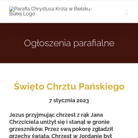
Przejdź
do
zawartości
Ogłoszenia parafialne
Święto Chrztu Pańskiego
7
stycznia 2023
Jezus przyjmując chrzest z rąk Jana
Chrzciciela uniżył się i stanął w gronie
grzeszników. Przez swą pokorę zgładził
grzechy świata. Chrzest w Jordanie był