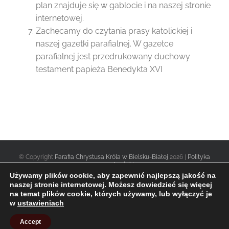
plan znajduje się w gablocie i na naszej stronie
internetowej.
Zachęcamy do czytania prasy katolickiej i
naszej gazetki parafialnej. W gazetce
parafialnej jest przedrukowany duchowy
testament papieża Benedykta XVI
© Copyright
Parafia Chrystusa Króla w Bielsku-Białej
2026 |
Polityka
prywatności
|
Używamy plików cookie, aby zapewnić najlepszą jakość na
naszej stronie internetowej. Możesz dowiedzieć się więcej
na temat plików cookie, których używamy, lub wyłączyć je
Facebook
Twitter
Instagram
w
ustawieniach
Accept