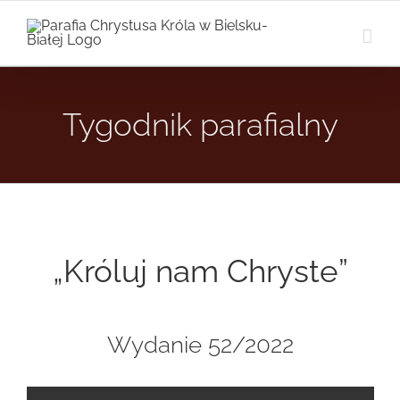
Przejdź
do
zawartości
Tygodnik parafialny
„Króluj nam Chryste”
Wydanie 52/2022