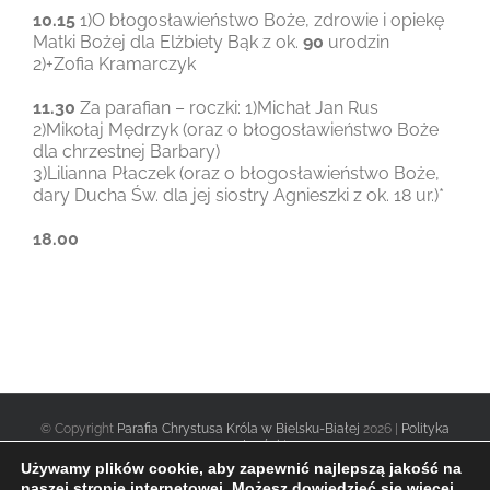
10.15
1)O błogosławieństwo Boże, zdrowie i opiekę
Matki Bożej dla Elżbiety Bąk z ok.
90
urodzin
2)+Zofia Kramarczyk
11.30
Za parafian – roczki: 1)Michał Jan Rus
2)Mikołaj Mędrzyk (oraz o błogosławieństwo Boże
dla chrzestnej Barbary)
3)Lilianna Płaczek (oraz o błogosławieństwo Boże,
dary Ducha Św. dla jej siostry Agnieszki z ok. 18 ur.)*
18.00
© Copyright
Parafia Chrystusa Króla w Bielsku-Białej
2026 |
Polityka
prywatności
|
Używamy plików cookie, aby zapewnić najlepszą jakość na
naszej stronie internetowej. Możesz dowiedzieć się więcej