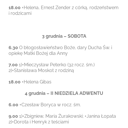
18.00
+Helena, Ernest Zender z córką, rodzeństwem
i rodzicami
3 grudnia – SOBOTA
6.30
O błogosławieństwo Boże, dary Ducha Św. i
opiekę Matki Bożej dla Anny
7.00
1)+Mieczysław Peterko (32 rocz. śm.)
2)+Stanisława Moskot z rodziną
18.00
+Helena Gibas
4 grudnia – II NIEDZIELA ADWENTU
6.00
+Czesław Boryca w rocz. śm.
9.00
1)+Zbigniew, Maria Żurakowski; +Janina Łopata
2)+Dorota i Henryk z teściami