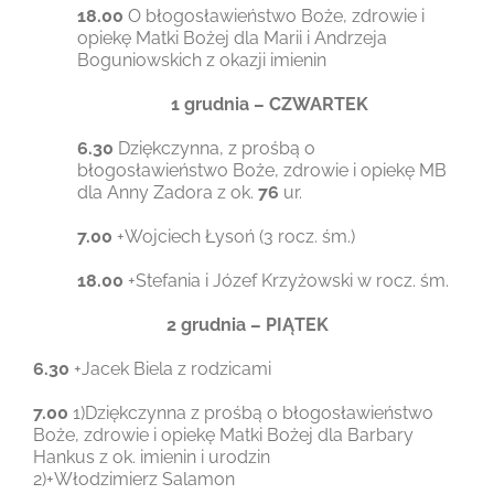
18.00
O błogosławieństwo Boże, zdrowie i
opiekę Matki Bożej dla Marii i Andrzeja
Boguniowskich z okazji imienin
1 grudnia – CZWARTEK
6.30
Dziękczynna, z prośbą o
błogosławieństwo Boże, zdrowie i opiekę MB
dla Anny Zadora z ok.
76
ur.
7.00
+Wojciech Łysoń (3 rocz. śm.)
18.00
+Stefania i Józef Krzyżowski w rocz. śm.
2 grudnia – PIĄTEK
6.30
+Jacek Biela z rodzicami
7.00
1)Dziękczynna z prośbą o błogosławieństwo
Boże, zdrowie i opiekę Matki Bożej dla Barbary
Hankus z ok. imienin i urodzin
2)+Włodzimierz Salamon