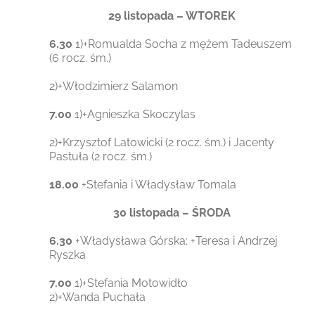
29 listopada – WTOREK
6.30
1)+Romualda Socha z mężem Tadeuszem
(6 rocz. śm.)
2)+Włodzimierz Salamon
7.00
1)+Agnieszka Skoczylas
2)+Krzysztof Latowicki (2 rocz. śm.) i Jacenty
Pastuła (2 rocz. śm.)
18.00
+Stefania i Władysław Tomala
30 listopada – ŚRODA
6.30
+Władysława Górska; +Teresa i Andrzej
Ryszka
7.00
1)+Stefania Motowidło
2)+Wanda Puchała