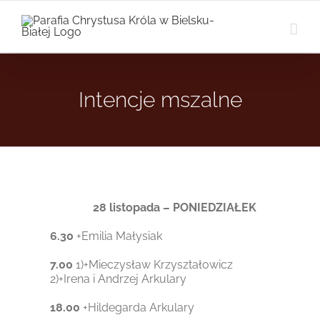
Przejdź
do
zawartości
Intencje mszalne
28 listopada – PONIEDZIAŁEK
6.30
+Emilia Małysiak
7.00
1)+Mieczysław Krzyształowicz
2)+Irena i Andrzej Arkulary
18.00
+Hildegarda Arkulary