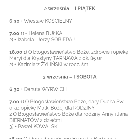
2 września – I PIĄTEK
6.30
+ Wiesław KOŚCIELNY
7.00
1) + Helena BUŁKA
2) + Izabela i Jerzy SOBIERAJ
18.00
1) O błogosławieństwo Boże, zdrowie i opiekę
Maryi dla Krystyny TARNAWA z ok. 85 ur.
2) + Kazimierz ŻYLIŃSKI w rocz. śm.
3 września – I SOBOTA
6.30
+ Danuta WYRWICH
7.00
1) O Błogosławieństwo Boże, dary Ducha Św.
oraz opiekę Matki Bożej dla RODZINY
2 O Błogosławieństwo Boże dla rodziny Anny i Jana
BIERNATÓW z dziećmi
3) + Paweł KOWALSKI
18.00
O błogosławieństwo Boże dla Barbary z