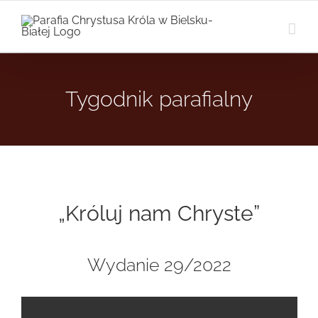
Przejdź
do
zawartości
Tygodnik parafialny
„Króluj nam Chryste”
Wydanie 29/2022