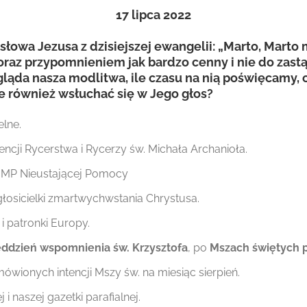
17
lipca 2022
owa Jezusa z dzisiejszej ewangelii: „Marto, Marto m
raz przypomnieniem jak bardzo cenny i nie do zastą
ąda nasza modlitwa, ile czasu na nią poświęcamy, c
 również wsłuchać się w Jego głos?
elne.
encji Rycerstwa i Rycerzy św. Michała Archanioła.
MP Nieustającej Pomocy
głosicielki zmartwychwstania Chrystusa.
i patronki Europy.
zeddzień wspomnienia św. Krzysztofa
, po
Mszach świętych 
ówionych intencji Mszy św. na miesiąc sierpień.
i naszej gazetki parafialnej.