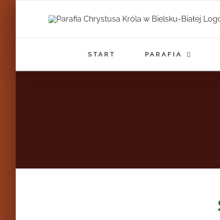
Przejdź
do
zawartości
START
PARAFIA