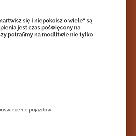
artwisz się i niepokoisz o wiele” są
pienia jest czas poświęcony na
zy potrafimy na modlitwie nie tylko
poświęcenie pojazdów