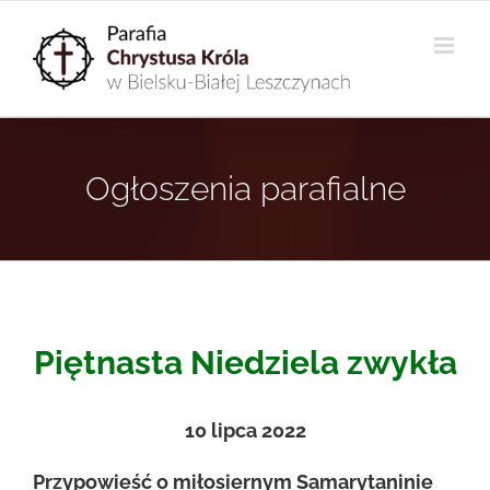
Przejdź
do
zawartości
Ogłoszenia parafialne
Piętnasta Niedziela zwykła
10
lipca 2022
Przypowieść o miłosiernym Samarytaninie