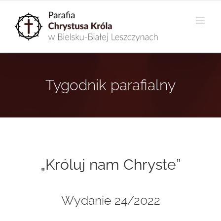
Przejdź
do
zawartości
Tygodnik parafialny
„Króluj nam Chryste”
Wydanie 24/2022