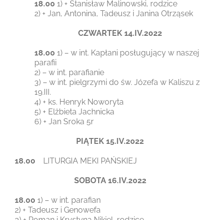
18.00
1) + Stanisław Malinowski, rodzice
2) + Jan, Antonina, Tadeusz i Janina Otrząsek
CZWARTEK 14.IV.2022
18.00
1) – w int. Kapłani posługujący w naszej
parafii
2) – w int. parafianie
3) – w int. pielgrzymi do św. Józefa w Kaliszu z
19.III.
4) + ks. Henryk Noworyta
5) + Elżbieta Jachnicka
6) + Jan Sroka 5r
PIĄTEK 15.IV.2022
18.00
LITURGIA MEKI PAŃSKIEJ
SOBOTA 16.IV.2022
18.00
1) – w int. parafian
2) + Tadeusz i Genowefa
3) + Roman i Krystyna Nikiel, rodzice