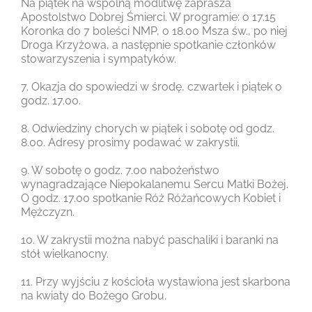
Na piątek na wspólną modlitwę zaprasza
Apostolstwo Dobrej Śmierci. W programie: o 17.15
Koronka do 7 boleści NMP, o 18.00 Msza św., po niej
Droga Krzyżowa, a następnie spotkanie członków
stowarzyszenia i sympatyków.
7. Okazja do spowiedzi w środę, czwartek i piątek o
godz. 17.00.
8. Odwiedziny chorych w piątek i sobotę od godz.
8.00. Adresy prosimy podawać w zakrystii.
9. W sobotę o godz. 7.00 nabożeństwo
wynagradzające Niepokalanemu Sercu Matki Bożej.
O godz. 17.00 spotkanie Róż Różańcowych Kobiet i
Mężczyzn.
10. W zakrystii można nabyć paschaliki i baranki na
stół wielkanocny.
11. Przy wyjściu z kościoła wystawiona jest skarbona
na kwiaty do Bożego Grobu.