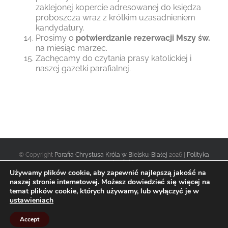
zaklejonej kopercie adresowanej do księdza
proboszcza wraz z krótkim uzasadnieniem
kandydatury.
Prosimy o
potwierdzanie rezerwacji Mszy św.
na miesiąc marzec.
Zachęcamy do czytania prasy katolickiej i
naszej gazetki parafialnej.
© Copyright
Parafia Chrystusa Króla w Bielsku-Białej
2026 |
Polityka
prywatności
|
Używamy plików cookie, aby zapewnić najlepszą jakość na
naszej stronie internetowej. Możesz dowiedzieć się więcej na
temat plików cookie, których używamy, lub wyłączyć je w
Facebook
Twitter
Instagram
ustawieniach
Accept