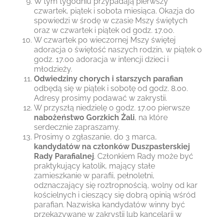
W tym tygodniu przypadają pierwszy
czwartek, piątek i sobota miesiąca. Okazja do
spowiedzi w środę w czasie Mszy świętych
oraz w czwartek i piątek od godz. 17.00.
W czwartek po wieczornej Mszy świętej
adoracja o świętość naszych rodzin, w piątek o
godz. 17.00 adoracja w intencji dzieci i
młodzieży.
Odwiedziny chorych i starszych parafian
odbędą się w piątek i sobotę od godz. 8.00.
Adresy prosimy podawać w zakrystii.
W przyszłą niedzielę o godz. 17.00 pierwsze
nabożeństwo Gorzkich Żali
, na które
serdecznie zapraszamy.
Prosimy o zgłaszanie, do 3 marca,
kandydatów na członków Duszpasterskiej
Rady Parafialnej
. Członkiem Rady może być
praktykujący katolik, mający stałe
zamieszkanie w parafii, pełnoletni,
odznaczający się roztropnością, wolny od kar
kościelnych i cieszący się dobrą opinią wśród
parafian. Nazwiska kandydatów winny być
przekazywane w zakrystii lub kancelarii w