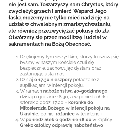
nie jest sam. Towarzyszy nam Chrystus, który
zwyciężył grzech i śmierć. Wsparci Jego
łaską możemy nie tylko mieć nadzieję na
udział w chwalebnym zmartwychwstaniu,
ale również przezwyciężać pokusy do zła.
Otwórzmy się przez modlitwę i udział w
sakramentach na Bożą Obecność.
Dziękujemy tym wszystkim, którzy troszczą się
byśmy w naszym Kościele czuli się
bezpiecznie, zachowując dystans oraz
zasłaniając usta i nos.
Dzisiaj
o 17.30 nieszpory
połączone z
suplikacjami w intencji pokoju.
W ramach
nabożeństwa 40-godzinnego
dzisiaj o godzinie 16.30, a w poniedziałek i
wtorek o godz. 17.00 –
koronka do
Miłosierdzia Bożego w intencji pokoju na
Ukrainie
, po niej
różaniec
w tej intencji.
W
poniedziałek o godzinie 18.00
w kaplicy
Grekokatolicy odprawią nabożeństwo