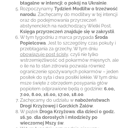
błagalne w intencji: o pokój na Ukrainie
.
Rozpoczynamy
Tydzień Modlitw o trzeźwość
narodu
. Zachęcamy do modlitwy w tej intencji
oraz do podejmowania przyrzeczeń
abstynenckich na nadchodzący Wielki Post.
Księga przyrzeczeń znajduje się w zakrystii
.
W tym tygodniu 2 marca przypada
Środa
Popielcowa
. Jest to szczególny czas pokuty i
przebłagania za grzechy. W tym dniu
obowiązuje post ścisły
, czyli nie tylko
wstrzemięźliwość od pokarmów mięsnych, ale
o ile na to stan zdrowia pozwala również
ograniczenie spożywanych pokarmów – jeden
posiłek do syta i dwa posiłki lekkie. W tym dniu
msze święte z obrzędem posypania głów
popiołem odprawione będą o godzinie:
6.00,
7.00, 8.00, 16.00, 17.00, 18.00
.
Zachęcamy do udziału w
nabożeństwach
Drogi Krzyżowej i Gorzkich Żalów
.
W piątek
Droga Krzyżowa
:
dla dzieci o godz.
16.30
,
dla dorosłych i młodzieży po
wieczornej Mszy św
.