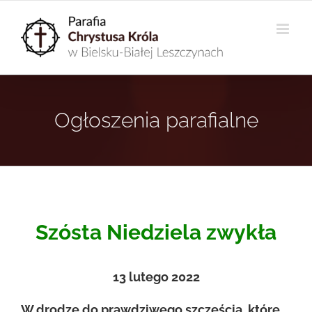
Przejdź
do
zawartości
Ogłoszenia parafialne
Szósta Niedziela zwykła
13
lutego 2022
W drodze do prawdziwego szczęścia, które