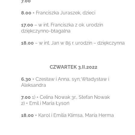
7.00
8.00
+ Franciszka Juraszek, dzieci
17.00
– w int. Franciszka z ok. urodzin
dziękczynno-błagalna
18.00
– w int. Jan w 85 r. urodzin – dziękczynna
CZWARTEK 3.II.2022
6.30
+ Czesław i Anna, syn; Władysław i
Aleksandra
7.00
1) + Celina Nowak 3r., Stefan Nowak
2) + Emil i Maria Łysoń
18.00
+ Karol i Emilia Klimsa, Maria Herma