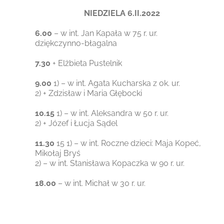
NIEDZIELA 6.II.2022
6.00
– w int. Jan Kapała w 75 r. ur.
dziękczynno-błagalna
7.30
+ Elżbieta Pustelnik
9.00
1) – w int. Agata Kucharska z ok. ur.
2) + Zdzisław i Maria Głębocki
10.15
1) – w int. Aleksandra w 50 r. ur.
2) + Józef i Łucja Sądel
11.30
15 1) – w int. Roczne dzieci: Maja Kopeć,
Mikołaj Bryś
2) – w int. Stanisława Kopaczka w 90 r. ur.
18.00
– w int. Michał w 30 r. ur.