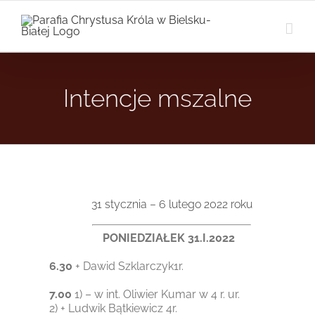
Przejdź
do
zawartości
Intencje mszalne
31 stycznia – 6 lutego 2022 roku
PONIEDZIAŁEK 31.I.2022
6.30
+ Dawid Szklarczyk1r.
7.00
1) – w int. Oliwier Kumar w 4 r. ur.
2) + Ludwik Bątkiewicz 4r.