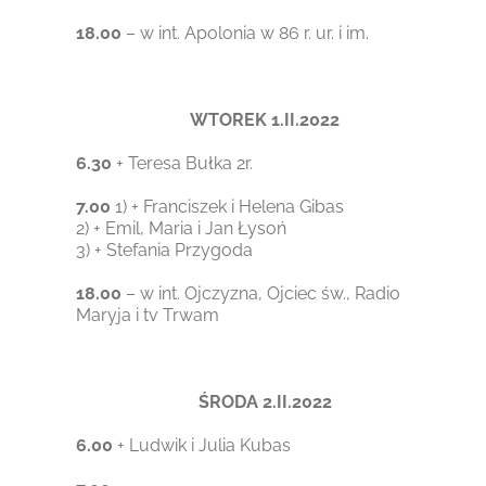
18.00
– w int. Apolonia w 86 r. ur. i im.
WTOREK 1.II.2022
6.30
+ Teresa Bułka 2r.
7.00
1) + Franciszek i Helena Gibas
2) + Emil, Maria i Jan Łysoń
3) + Stefania Przygoda
18.00
– w int. Ojczyzna, Ojciec św., Radio
Maryja i tv Trwam
ŚRODA 2.II.2022
6.00
+ Ludwik i Julia Kubas