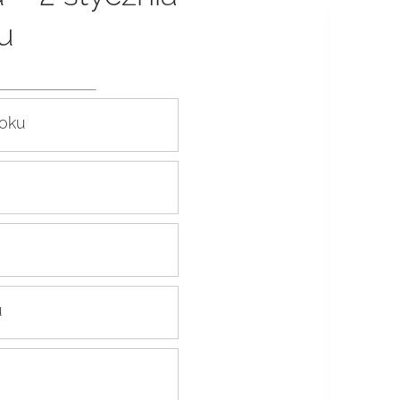
u
roku
u