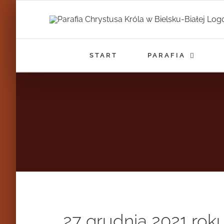
Przejdź
do
zawartości
START
PARAFIA
27 grudnia 2021 roku