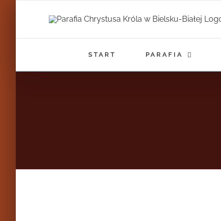
Przejdź
do
zawartości
START
PARAFIA