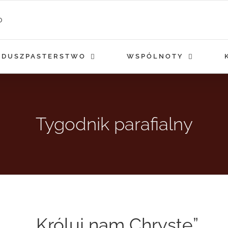
DUSZPASTERSTWO
WSPÓLNOTY
Tygodnik parafialny
„Króluj nam Chryste”