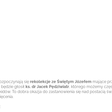
rozpoczynają się
rekolekcje ze Świętym Józefem
mające pr
 będzie głosił
ks. dr Jacek Pędziwiatr
, którego możemy częs
idów. To dobra okazja do zastanowienia się nad postacią św.
ięcenia.
: