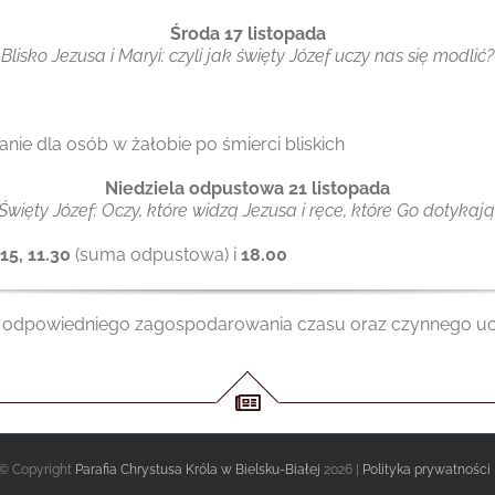
Środa 17 listopada
Blisko Jezusa i Maryi: czyli jak święty Józef uczy nas się modlić?
anie dla osób w żałobie po śmierci bliskich
Niedziela odpustowa 21 listopada
Święty Józef: Oczy, które widzą Jezusa i ręce, które Go dotykają
.15, 11.30
(suma odpustowa) i
18.00
odpowiedniego zagospodarowania czasu oraz czynnego ucz
…
© Copyright
Parafia Chrystusa Króla w Bielsku-Białej
2026 |
Polityka prywatności