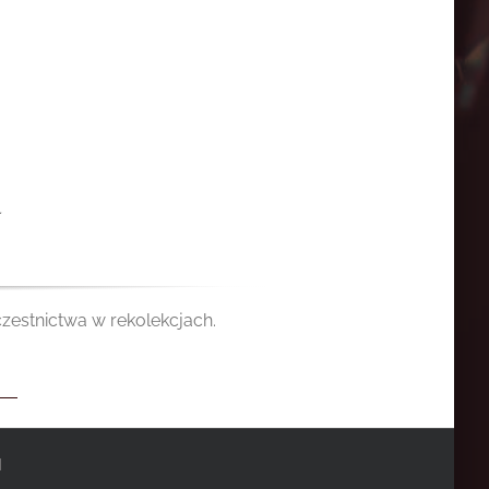
.
estnictwa w rekolekcjach.
|