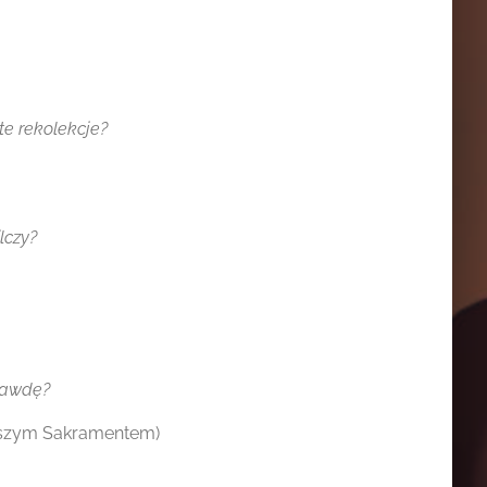
 te rekolekcje?
lczy?
prawdę?
ętszym Sakramentem)