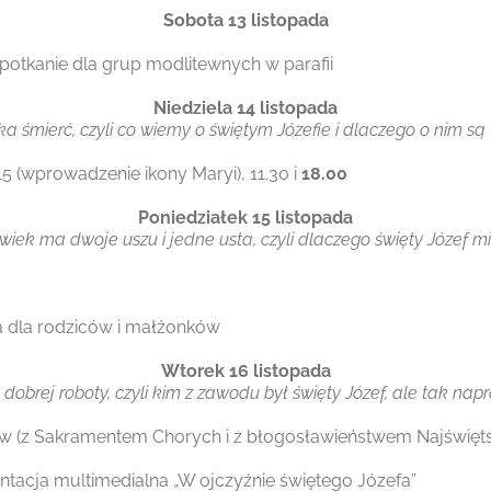
Sobota 13 listopada
spotkanie dla grup modlitewnych w parafii
Niedziela 14 listopada
ka śmierć, czyli co wiemy o świętym Józefie i dlaczego o nim są
15 (wprowadzenie ikony Maryi), 11.30 i
18.00
Poniedziałek 15 listopada
wiek ma dwoje uszu i jedne usta, czyli dlaczego święty Józef mi
a dla rodziców i małżonków
Wtorek 16 listopada
dobrej roboty, czyli kim z zawodu był święty Józef, ale tak na
rów (z Sakramentem Chorych i z błogosławieństwem Najświ
entacja multimedialna „W ojczyźnie świętego Józefa”