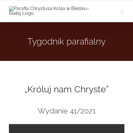
Przejdź
do
zawartości
Tygodnik parafialny
„Króluj nam Chryste”
Wydanie 41/2021