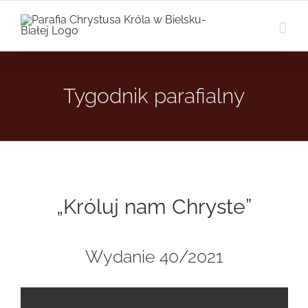
Przejdź
do
zawartości
Tygodnik parafialny
„Króluj nam Chryste”
Wydanie 40/2021