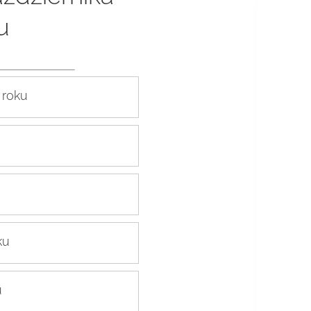
u
 roku
ku
u