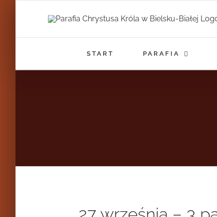
Przejdź
do
zawartości
START
PARAFIA
27 września – 3 p